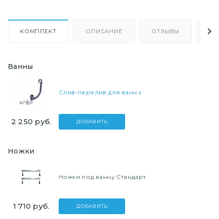
КОМПЛЕКТ
ОПИСАНИЕ
ОТЗЫВЫ
КА
Ванны
Слив-перелив для ванн s
2 250
руб.
ДОБАВИТЬ
Ножки
Ножки под ванну Стандарт
1 710
руб.
ДОБАВИТЬ