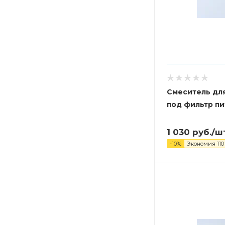
Смеситель дл
под фильтр п
1 030
руб.
/ш
-
10
%
Экономия
110