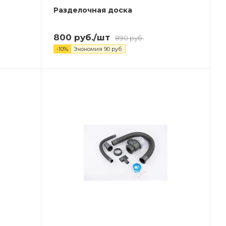
Разделочная доска
800
руб.
/шт
890
руб.
-
10
%
Экономия
90
руб.