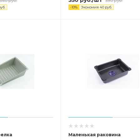
340
руб.
390
руб.
уб.
-
10
%
Экономия
40
руб.
релка
Маленькая раковина