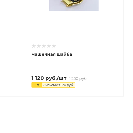
Чашечная шайба
1 120
руб.
/шт
1 250
руб.
-
10
%
Экономия
130
руб.