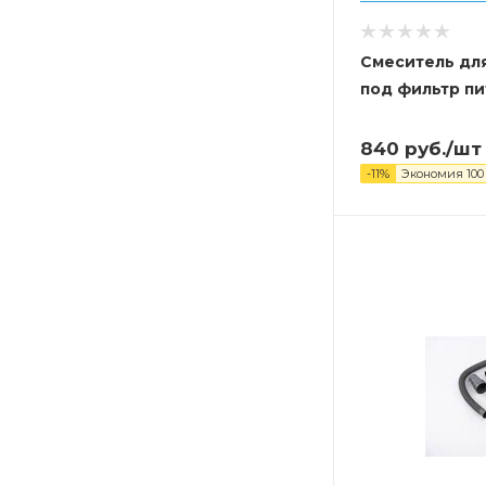
Смеситель дл
под фильтр п
840
руб.
/шт
-
11
%
Экономия
100