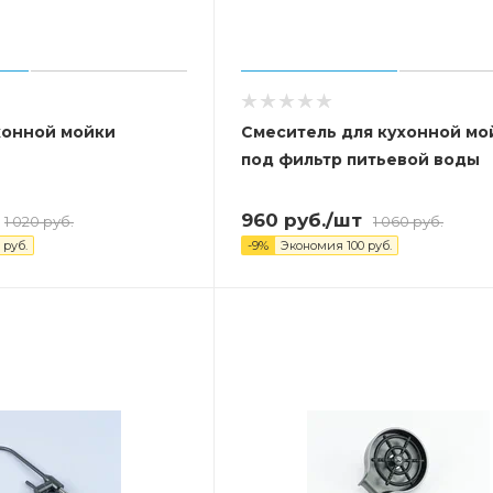
хонной мойки
Смеситель для кухонной мо
под фильтр питьевой воды
960
руб.
/шт
1 020
руб.
1 060
руб.
руб.
-
9
%
Экономия
100
руб.