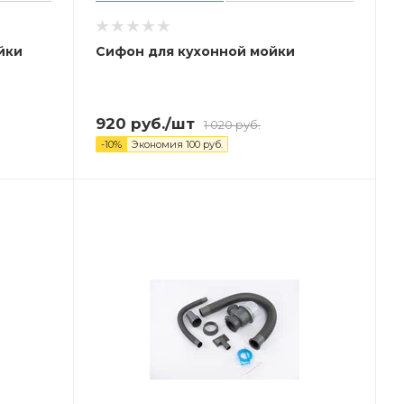
йки
Сифон для кухонной мойки
920
руб.
/шт
1 020
руб.
-
10
%
Экономия
100
руб.