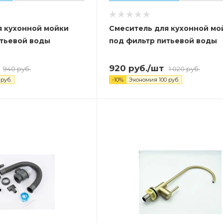
я кухонной мойки
Смеситель для кухонной мо
итьевой воды
под фильтр питьевой воды
920
руб.
/шт
940
руб.
1 020
руб.
руб.
-
10
%
Экономия
100
руб.