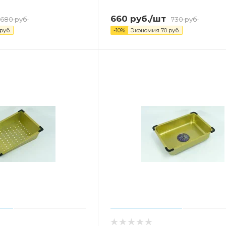
660
руб.
/шт
680
руб.
730
руб.
руб.
-
10
%
Экономия
70
руб.