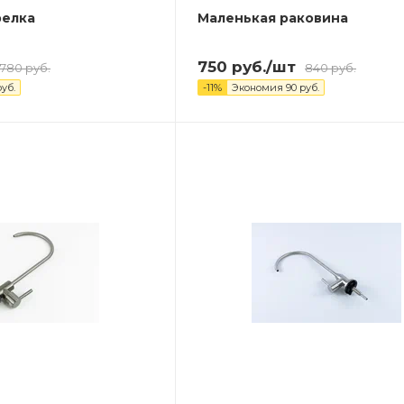
релка
Маленькая раковина
750
руб.
/шт
780
руб.
840
руб.
уб.
-
11
%
Экономия
90
руб.