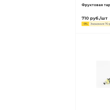
Фруктовая та
710
руб.
/шт
-
9
%
Экономия
70
р