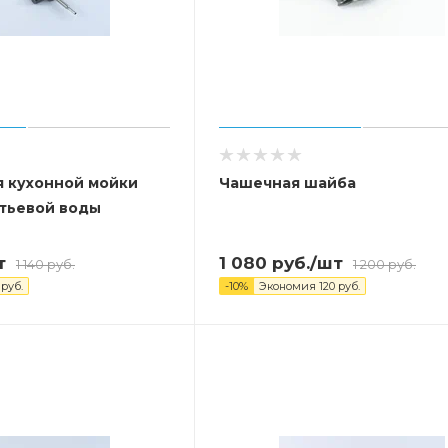
я кухонной мойки
Чашечная шайба
итьевой воды
т
1 080
руб.
/шт
1 140
руб.
1 200
руб.
руб.
-
10
%
Экономия
120
руб.