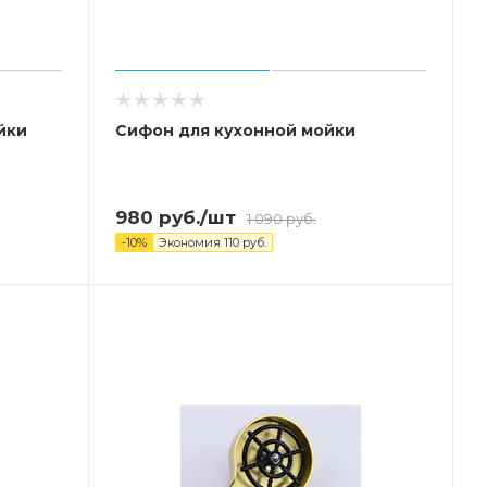
йки
Сифон для кухонной мойки
980
руб.
/шт
1 090
руб.
-
10
%
Экономия
110
руб.